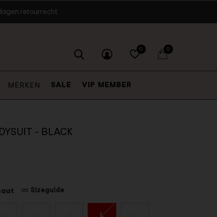
dagen retourrecht
0
0
SALE
VIP MEMBER
MERKEN
DYSUIT - BLACK
Sizeguide
maat
L
XS
S
M
XL