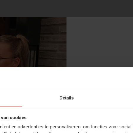
RECENTE ARTIKELEN
SUBSCRIBE 
Details
OFF YOUR FI
Don't miss out on our tr
 van cookies
discounts
ent en advertenties te personaliseren, om functies voor social