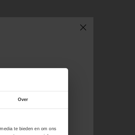
NOW & GET 10%
Over
RST ORDER!
endy new drops or exclusive
 media te bieden en om ons