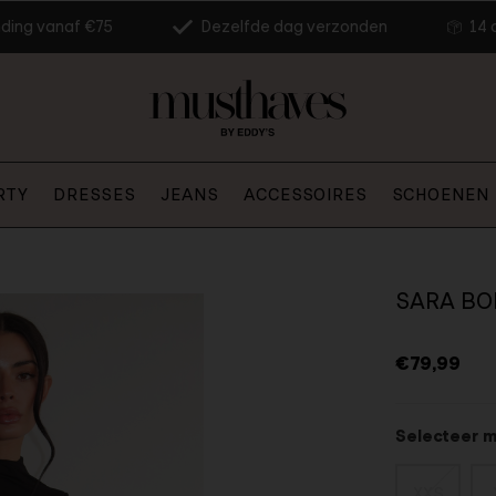
nding vanaf €75
Dezelfde dag verzonden
14 
RTY
DRESSES
JEANS
ACCESSOIRES
SCHOENEN
SARA BO
€79,99
Selecteer 
XXS