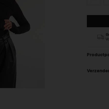
G
V
Productp
Verzende