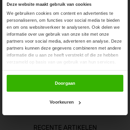
10% OFF YOUR FIRST
Deze website maakt gebruik van cookies
ORDER!
52%
We gebruiken cookies om content en advertenties te
Don't miss out on our trendy new drops or exclusive
personaliseren, om functies voor social media te bieden
discounts
en om ons websiteverkeer te analyseren. Ook delen we
informatie over uw gebruik van onze site met onze
partners voor social media, adverteren en analyse. Deze
partners kunnen deze gegevens combineren met andere
informatie die u aan ze heeft verstrekt of die ze hebben
verzameld op basis van uw gebruik van hun services.
Abonneer
Doorgaan
SOOF SLIDES - BRUIN
CARLY SUNNIE - BRUIN
Voorkeuren
€11,99
€14,99
€24,99
RECENTE ARTIKELEN