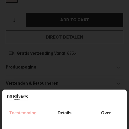
ADD TO CART
DIRECT BETALEN
Gratis verzending
Vanaf €75,-
Productpagina
Verzenden & Retourneren
Toestemming
Details
Over
SUBSCRIBE NOW & GET
SHOP THE LOOK