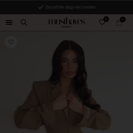
Dezelfde dag verzonden
0
0