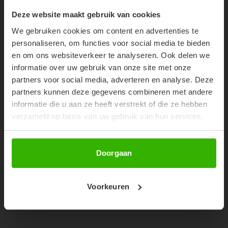
SHOP THE LOOK
10% OFF YOUR FIRST
Deze website maakt gebruik van cookies
ORDER!
We gebruiken cookies om content en advertenties te
Don't miss out on our trendy new drops or exclusive
personaliseren, om functies voor social media te bieden
discounts
en om ons websiteverkeer te analyseren. Ook delen we
informatie over uw gebruik van onze site met onze
partners voor social media, adverteren en analyse. Deze
partners kunnen deze gegevens combineren met andere
informatie die u aan ze heeft verstrekt of die ze hebben
verzameld op basis van uw gebruik van hun services.
Abonneer
Doorgaan
ROSIE PANTS - OLIVE
Voorkeuren
€79,99