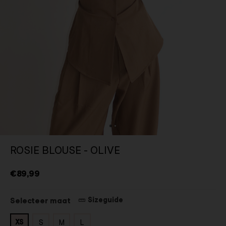
ROSIE BLOUSE - OLIVE
€89,99
Sizeguide
Selecteer maat
XS
S
M
L