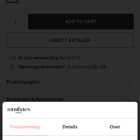
ADD TO CART
DIRECT BETALEN
Gratis verzending
Vanaf €75,-
Vandaag verzonden?
Je hebt nog
11 : 19 :
51
Productpagina
Verzenden & Retourneren
Toestemming
Details
Over
SUBSCRIBE NOW & GET