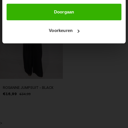
51%
Abonneer
Doorgaan
Voorkeuren
ROSANNE JUMPSUIT - BLACK
€16,99
€34,99
>