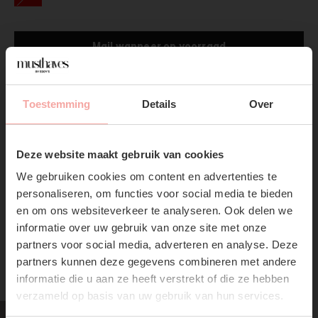
Mail wanneer op voorraad
Gratis verzending
Vanaf €75,-
Toestemming
Details
Over
Productpagina
SUBSCRIBE NOW & GET
10% OFF YOUR FIRST
Deze website maakt gebruik van cookies
Verzenden & Retourneren
ORDER!
We gebruiken cookies om content en advertenties te
Don't miss out on our trendy new drops or exclusive
personaliseren, om functies voor social media te bieden
discounts
en om ons websiteverkeer te analyseren. Ook delen we
informatie over uw gebruik van onze site met onze
partners voor social media, adverteren en analyse. Deze
partners kunnen deze gegevens combineren met andere
RECENTE ARTIKELEN
informatie die u aan ze heeft verstrekt of die ze hebben
verzameld op basis van uw gebruik van hun services.