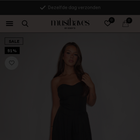
Dezelfde dag verzonden
0
0
SALE
51%