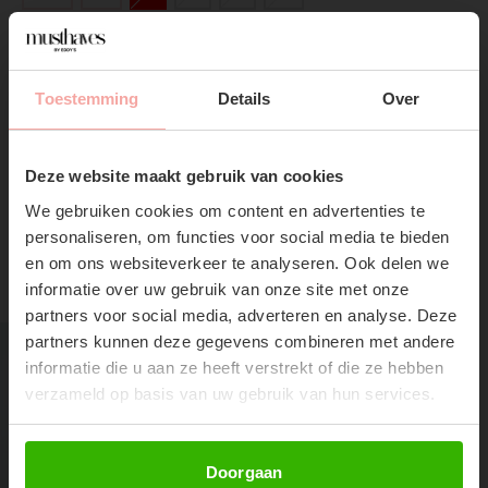
Mail wanneer op voorraad
Toestemming
Details
Over
SUBSCRIBE NOW & GET
Gratis verzending
Vanaf €75,-
10% OFF YOUR FIRST
Deze website maakt gebruik van cookies
ORDER!
We gebruiken cookies om content en advertenties te
Don't miss out on our trendy new drops or exclusive
personaliseren, om functies voor social media te bieden
discounts
en om ons websiteverkeer te analyseren. Ook delen we
RECENTE ARTIKELEN
informatie over uw gebruik van onze site met onze
partners voor social media, adverteren en analyse. Deze
partners kunnen deze gegevens combineren met andere
informatie die u aan ze heeft verstrekt of die ze hebben
verzameld op basis van uw gebruik van hun services.
Abonneer
Doorgaan