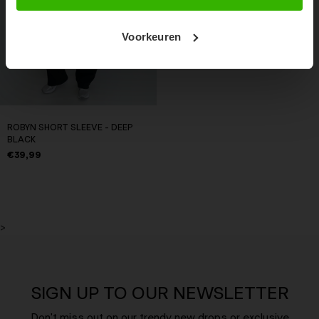
Voorkeuren
ROBYN SHORT SLEEVE - DEEP
BLACK
€39,99
>
SIGN UP TO OUR NEWSLETTER
Don't miss out on our trendy new drops or exclusive