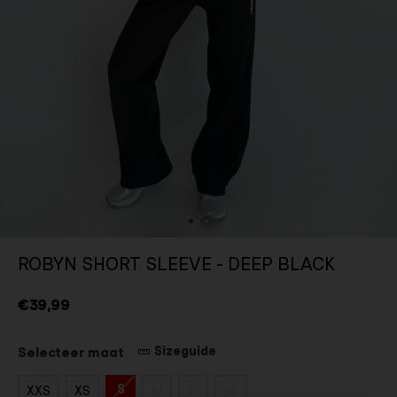
ROBYN SHORT SLEEVE - DEEP BLACK
€39,99
Sizeguide
Selecteer maat
S
XXS
XS
M
L
XL