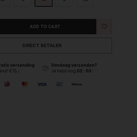
ADD TO CART
DIRECT BETALEN
ratis verzending
Vandaag verzonden?
anaf €75,-
Je hebt nog
02 : 50 :
09