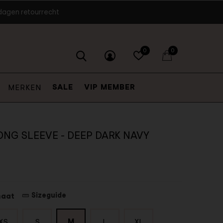
dagen retourrecht
0
0
SALE
VIP MEMBER
MERKEN
ONG SLEEVE - DEEP DARK NAVY
Sizeguide
maat
M
XS
S
L
XL