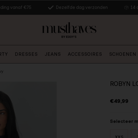
nding vanaf €75
Dezelfde dag verzonden
14 
RTY
DRESSES
JEANS
ACCESSOIRES
SCHOENEN
vy
ROBYN L
€49,99
Selecteer 
XXS