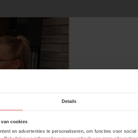
RECENTE ARTIKELEN
SUBSCRIBE 
Details
OFF YOUR FI
Don't miss out on our tr
 van cookies
discounts
ent en advertenties te personaliseren, om functies voor social