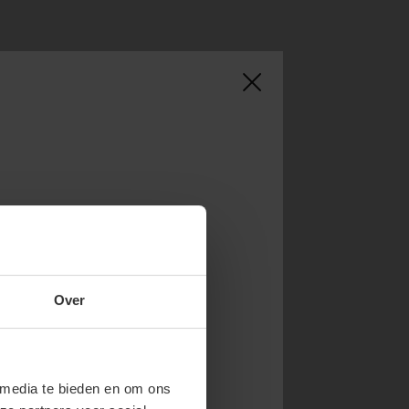
NOW & GET 10%
Over
RST ORDER!
endy new drops or exclusive
 media te bieden en om ons