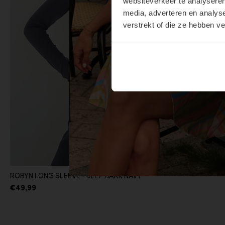
websiteverkeer te analyseren
media, adverteren en analys
verstrekt of die ze hebben v
ROBYN LONG SLEEVE - DEEP DARK NAVY
€49,99