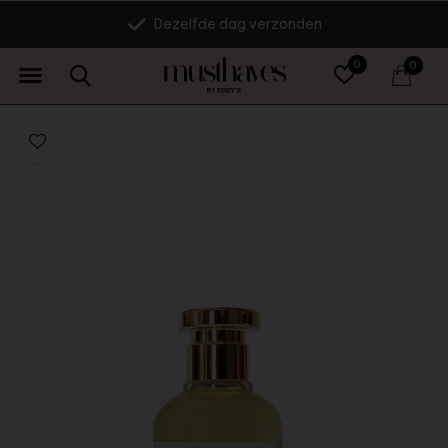
Dezelfde dag verzonden
0
0