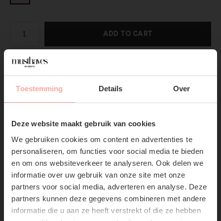
ADD TO CART
DIRECT BETALEN
Toestemming
Details
Over
Gratis verzending
Vanaf €75,-
SUBSCRIBE NOW & GET
10% OFF YOUR FIRST
Productpagina
Deze website maakt gebruik van cookies
ORDER!
We gebruiken cookies om content en advertenties te
Verzenden & Retourneren
Don't miss out on our trendy new drops or exclusive
personaliseren, om functies voor social media te bieden
discounts
en om ons websiteverkeer te analyseren. Ook delen we
informatie over uw gebruik van onze site met onze
partners voor social media, adverteren en analyse. Deze
partners kunnen deze gegevens combineren met andere
informatie die u aan ze heeft verstrekt of die ze hebben