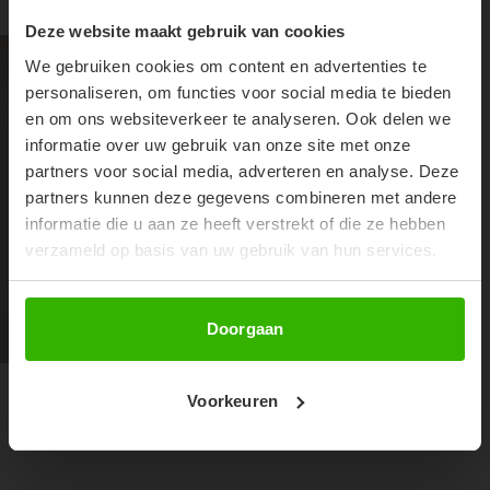
SHOP THE LOOK
10% OFF YOUR FIRST
Deze website maakt gebruik van cookies
ORDER!
We gebruiken cookies om content en advertenties te
Don't miss out on our trendy new drops or exclusive
personaliseren, om functies voor social media te bieden
discounts
en om ons websiteverkeer te analyseren. Ook delen we
informatie over uw gebruik van onze site met onze
partners voor social media, adverteren en analyse. Deze
partners kunnen deze gegevens combineren met andere
informatie die u aan ze heeft verstrekt of die ze hebben
verzameld op basis van uw gebruik van hun services.
Abonneer
Doorgaan
LAURYN JEANS - DENIM
KENDALL SUNNIE - ZWART
Voorkeuren
€44,99
€14,99