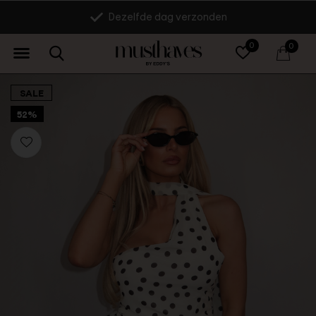
Dezelfde dag verzonden
0
0
SALE
52%