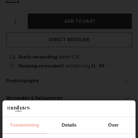
ADD TO CART
DIRECT BETALEN
Gratis verzending
Vanaf €75,-
Vandaag verzonden?
Je hebt nog
11 : 36 :
17
Productpagina
Verzenden & Retourneren
Toestemming
Details
Over
SUBSCRIBE NOW & GET