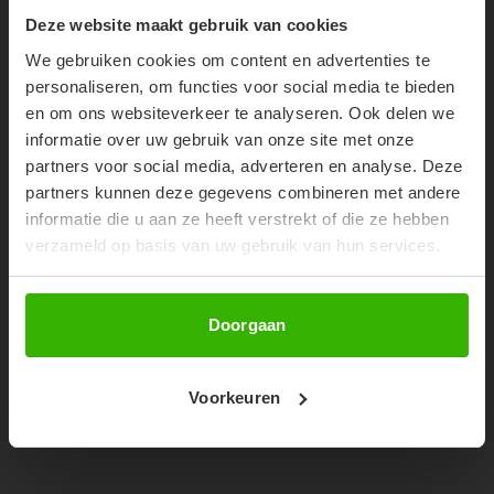
10% OFF YOUR FIRST
Deze website maakt gebruik van cookies
30%
ORDER!
We gebruiken cookies om content en advertenties te
Don't miss out on our trendy new drops or exclusive
personaliseren, om functies voor social media te bieden
discounts
en om ons websiteverkeer te analyseren. Ook delen we
informatie over uw gebruik van onze site met onze
partners voor social media, adverteren en analyse. Deze
partners kunnen deze gegevens combineren met andere
informatie die u aan ze heeft verstrekt of die ze hebben
verzameld op basis van uw gebruik van hun services.
Abonneer
Doorgaan
PEGGY CROPPED SWEATER -
SANDY
Voorkeuren
€48,99
€69,99