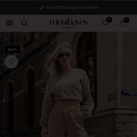
Dezelfde dag verzonden
0
0
SALE
30%