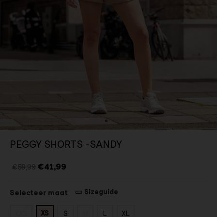
PEGGY SHORTS -SANDY
€41,99
€59,99
Sizeguide
Selecteer maat
XS
XXS
S
M
L
XL