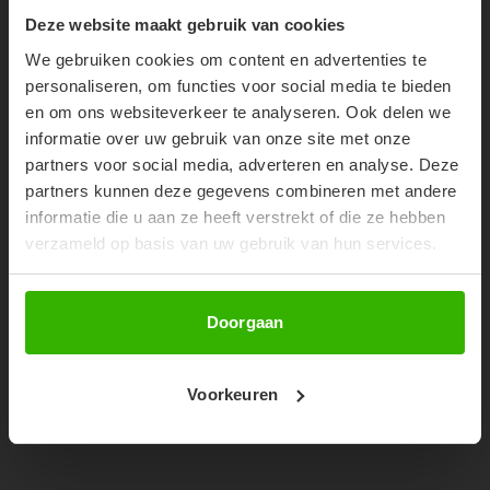
10% OFF YOUR FIRST
Deze website maakt gebruik van cookies
30%
ORDER!
We gebruiken cookies om content en advertenties te
Don't miss out on our trendy new drops or exclusive
personaliseren, om functies voor social media te bieden
discounts
en om ons websiteverkeer te analyseren. Ook delen we
informatie over uw gebruik van onze site met onze
partners voor social media, adverteren en analyse. Deze
partners kunnen deze gegevens combineren met andere
informatie die u aan ze heeft verstrekt of die ze hebben
verzameld op basis van uw gebruik van hun services.
Abonneer
Doorgaan
PEGGY CROPPED SWEATER -
SANDY
Voorkeuren
€48,99
€69,99