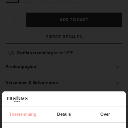
ADD TO CART
DIRECT BETALEN
Gratis verzending
Vanaf €75,-
Productpagina
Verzenden & Retourneren
Toestemming
Details
Over
SHOP THE LOOK
SUBSCRIBE NOW & GET