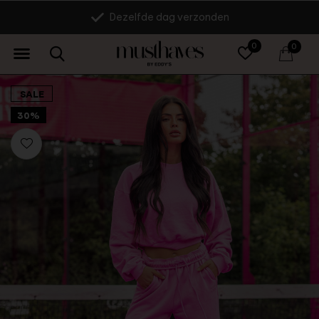
Dezelfde dag verzonden
0
0
SALE
30%