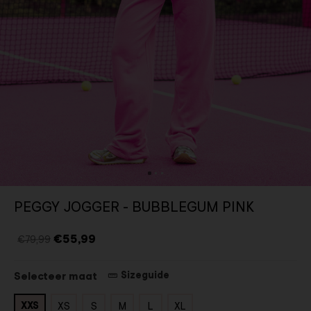
PEGGY JOGGER - BUBBLEGUM PINK
€55,99
€79,99
Sizeguide
Selecteer maat
XXS
XS
S
M
L
XL