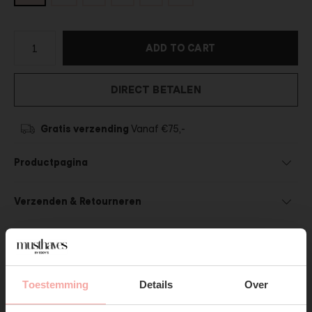
ADD TO CART
DIRECT BETALEN
Gratis verzending
Vanaf €75,-
Productpagina
Verzenden & Retourneren
Toestemming
Details
Over
SHOP THE LOOK
SUBSCRIBE NOW & GET