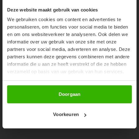
10% OFF YOUR FIRST
30%
Deze website maakt gebruik van cookies
ORDER!
We gebruiken cookies om content en advertenties te
Don't miss out on our trendy new drops or exclusive
personaliseren, om functies voor social media te bieden
discounts
en om ons websiteverkeer te analyseren. Ook delen we
informatie over uw gebruik van onze site met onze
partners voor social media, adverteren en analyse. Deze
partners kunnen deze gegevens combineren met andere
informatie die u aan ze heeft verstrekt of die ze hebben
verzameld op basis van uw gebruik van hun services.
Abonneer
Doorgaan
PEGGY CROPPED SWEATER -
BUBBLEGUM PINK
Voorkeuren
€48,99
€69,99