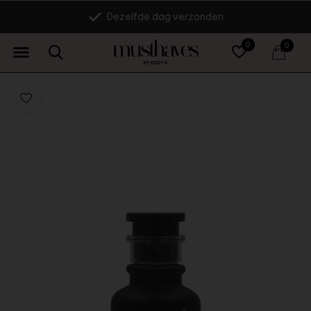
Dezelfde dag verzonden
0
0