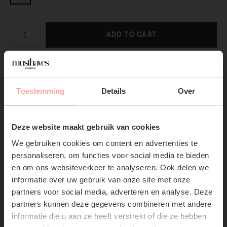
ADD TO CART
DIRECT BETALEN
Toestemming
Details
Over
Gratis verzending
Vanaf €75,-
SUBSCRIBE NOW & GET
10% OFF YOUR FIRST
Productpagina
Deze website maakt gebruik van cookies
ORDER!
We gebruiken cookies om content en advertenties te
Verzenden & Retourneren
Don't miss out on our trendy new drops or exclusive
personaliseren, om functies voor social media te bieden
discounts
en om ons websiteverkeer te analyseren. Ook delen we
informatie over uw gebruik van onze site met onze
partners voor social media, adverteren en analyse. Deze
partners kunnen deze gegevens combineren met andere
informatie die u aan ze heeft verstrekt of die ze hebben