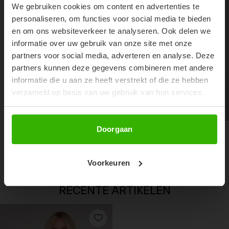
We gebruiken cookies om content en advertenties te
Don't miss out on our trendy new drops or exclusive
personaliseren, om functies voor social media te bieden
discounts
en om ons websiteverkeer te analyseren. Ook delen we
informatie over uw gebruik van onze site met onze
partners voor social media, adverteren en analyse. Deze
partners kunnen deze gegevens combineren met andere
informatie die u aan ze heeft verstrekt of die ze hebben
verzameld op basis van uw gebruik van hun services.
Abonneer
Doorgaan
DENIM SLIDES - LIGHT DENIM
STACY SHORT - DENIM
€11,99
€34,99
€24,99
Voorkeuren
RECENTE ARTIKELEN