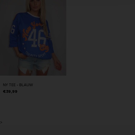
NY TEE - BLAUW
€39,99
>