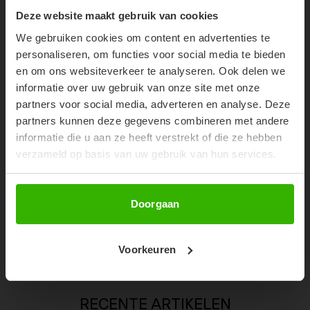
10% OFF YOUR FIRST
Deze website maakt gebruik van cookies
ORDER!
We gebruiken cookies om content en advertenties te
Don't miss out on our trendy new drops or exclusive
personaliseren, om functies voor social media te bieden
discounts
en om ons websiteverkeer te analyseren. Ook delen we
informatie over uw gebruik van onze site met onze
partners voor social media, adverteren en analyse. Deze
partners kunnen deze gegevens combineren met andere
informatie die u aan ze heeft verstrekt of die ze hebben
verzameld op basis van uw gebruik van hun services.
Abonneer
Doorgaan
MOLLY PANTS - BLACK
€69,99
Voorkeuren
RECENTE ARTIKELEN