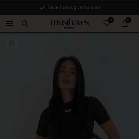
Dezelfde dag verzonden
0
0