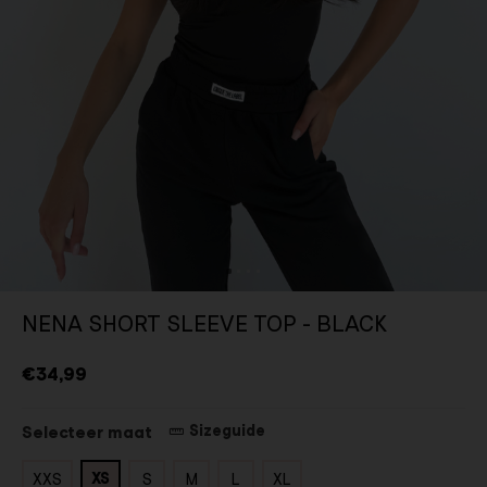
NENA SHORT SLEEVE TOP - BLACK
€34,99
Sizeguide
Selecteer maat
XS
XXS
S
M
L
XL