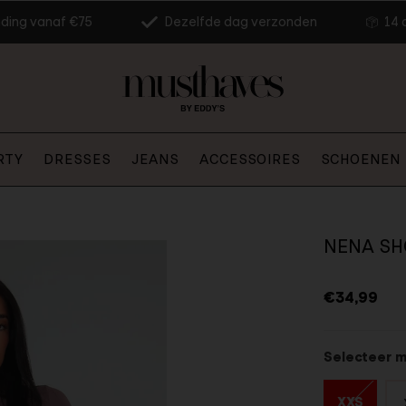
nding vanaf €75
Dezelfde dag verzonden
14 
RTY
DRESSES
JEANS
ACCESSOIRES
SCHOENEN
NENA SH
€34,99
Selecteer 
XXS