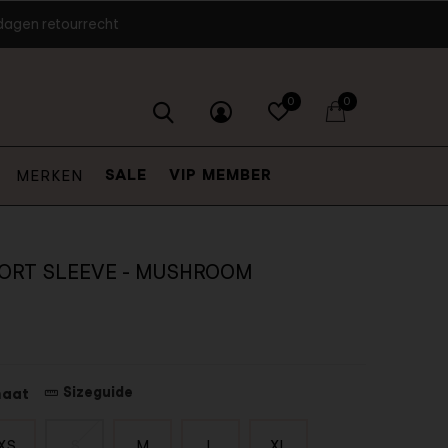
dagen retourrecht
0
0
SALE
VIP MEMBER
MERKEN
ORT SLEEVE - MUSHROOM
Sizeguide
maat
XS
S
M
L
XL