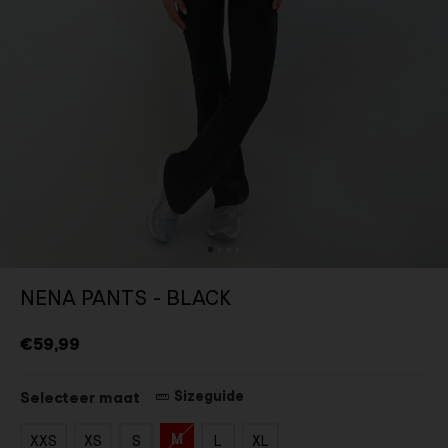
NENA PANTS - BLACK
€59,99
Sizeguide
Selecteer maat
M
XXS
XS
S
L
XL