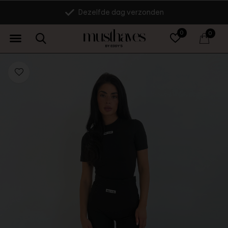
Dezelfde dag verzonden
0
0