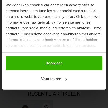
ORDER!
We gebruiken cookies om content en advertenties te
Don't miss out on our trendy new drops or exclusive
personaliseren, om functies voor social media te bieden
discounts
en om ons websiteverkeer te analyseren. Ook delen we
informatie over uw gebruik van onze site met onze
partners voor social media, adverteren en analyse. Deze
partners kunnen deze gegevens combineren met andere
informatie die u aan ze heeft verstrekt of die ze hebben
verzameld op basis van uw gebruik van hun services.
Abonneer
Doorgaan
NENA SHORT SLEEVE TOP -
BLACK
€34,99
Voorkeuren
RECENTE ARTIKELEN