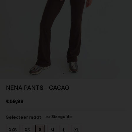
NENA PANTS - CACAO
€59,99
Sizeguide
Selecteer maat
S
XXS
XS
M
L
XL