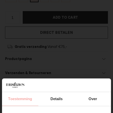
ADD TO CART
DIRECT BETALEN
Gratis verzending
Vanaf €75,-
Productpagina
Verzenden & Retourneren
Toestemming
Details
Over
SUBSCRIBE NOW & GET
SHOP THE LOOK