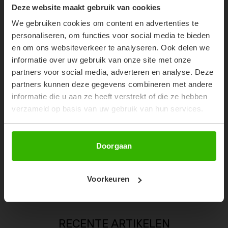
10% OFF YOUR FIRST
Deze website maakt gebruik van cookies
ORDER!
We gebruiken cookies om content en advertenties te
Don't miss out on our trendy new drops or exclusive
personaliseren, om functies voor social media te bieden
discounts
en om ons websiteverkeer te analyseren. Ook delen we
informatie over uw gebruik van onze site met onze
partners voor social media, adverteren en analyse. Deze
partners kunnen deze gegevens combineren met andere
informatie die u aan ze heeft verstrekt of die ze hebben
verzameld op basis van uw gebruik van hun services.
Abonneer
Doorgaan
NENA SHORT SLEEVE - CACAO
Voorkeuren
€34,99
RECENTE ARTIKELEN