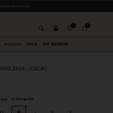
dagen retourrecht
0
0
SALE
VIP MEMBER
MERKEN
NGSLEEVE - CACAO
Sizeguide
maat
M
XS
L
XL
S