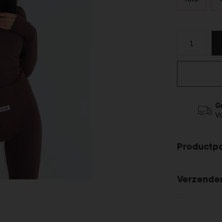
G
V
Productp
Verzende