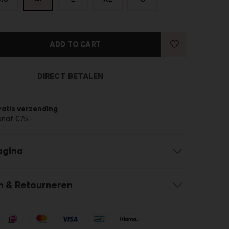
ADD TO CART
DIRECT BETALEN
ratis verzending
anaf €75,-
agina
n & Retourneren