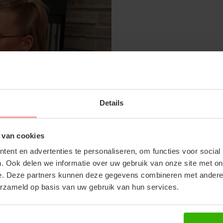
SUBSCRIBE 
NENA PANTS - CACAO
Details
OFF YOUR FI
€59,99
Don't miss out on our tr
 van cookies
discounts
ent en advertenties te personaliseren, om functies voor social
. Ook delen we informatie over uw gebruik van onze site met on
RECENTE ARTIKELEN
e. Deze partners kunnen deze gegevens combineren met andere i
erzameld op basis van uw gebruik van hun services.