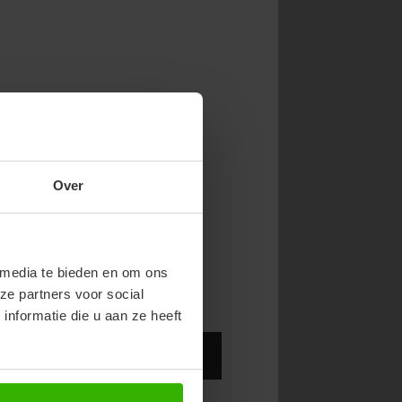
NOW & GET 10%
Over
RST ORDER!
endy new drops or exclusive
 media te bieden en om ons
ze partners voor social
nformatie die u aan ze heeft
Abonneer