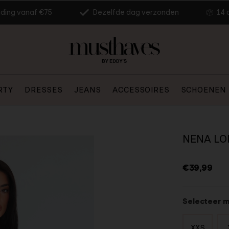
nding vanaf €75
Dezelfde dag verzonden
14 
RTY
DRESSES
JEANS
ACCESSOIRES
SCHOENEN
NENA LO
€39,99
Selecteer 
XXS