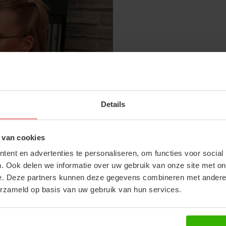
SUBSCRIBE 
NENA PANTS - DEEP DARK NAVY
Details
OFF YOUR FI
€59,99
Don't miss out on our tr
 van cookies
discounts
ent en advertenties te personaliseren, om functies voor social
. Ook delen we informatie over uw gebruik van onze site met on
RECENTE ARTIKELEN
e. Deze partners kunnen deze gegevens combineren met andere i
erzameld op basis van uw gebruik van hun services.