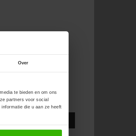
NOW & GET 10%
Over
RST ORDER!
endy new drops or exclusive
 media te bieden en om ons
ze partners voor social
nformatie die u aan ze heeft
Abonneer