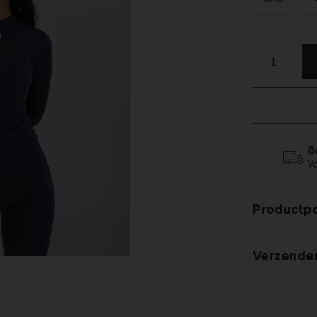
G
V
Productp
Verzende