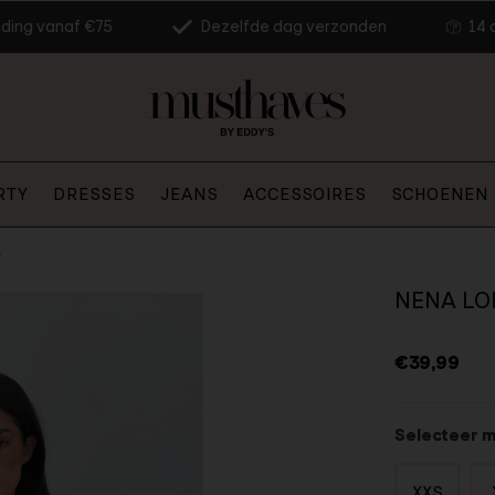
nding vanaf €75
Dezelfde dag verzonden
14 
RTY
DRESSES
JEANS
ACCESSOIRES
SCHOENEN
y
NENA LO
€39,99
Selecteer 
XXS