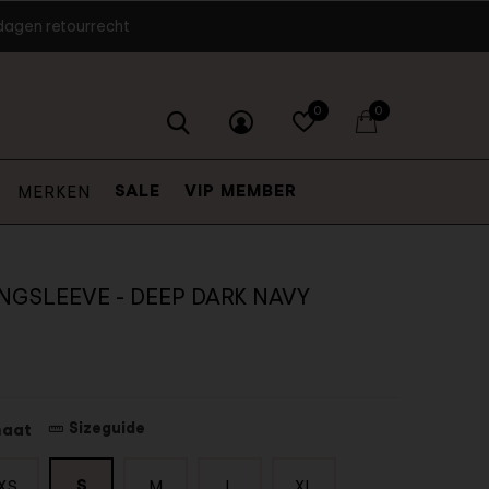
dagen retourrecht
0
0
SALE
VIP MEMBER
MERKEN
NGSLEEVE - DEEP DARK NAVY
Sizeguide
maat
S
XS
M
L
XL