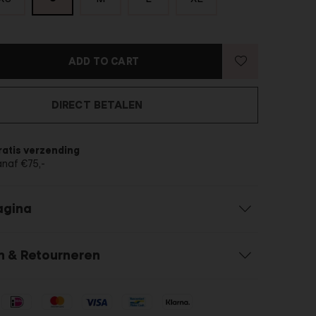
ADD TO CART
DIRECT BETALEN
ratis verzending
anaf €75,-
agina
n & Retourneren