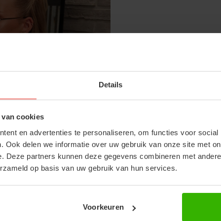
DENIM SLIDES - LIGHT DENIM
€11,99
€24,99
SUBSCRIBE 
Details
OFF YOUR FI
Don't miss out on our tr
 van cookies
discounts
ent en advertenties te personaliseren, om functies voor social
RECENTE ARTIKELEN
. Ook delen we informatie over uw gebruik van onze site met on
e. Deze partners kunnen deze gegevens combineren met andere i
erzameld op basis van uw gebruik van hun services.
Voorkeuren