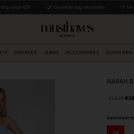
nding vanaf €75
Dezelfde dag verzonden
14 
RTY
DRESSES
JEANS
ACCESSOIRES
SCHOENEN
NARAH B
€16
€34,99
Selecteer 
OS