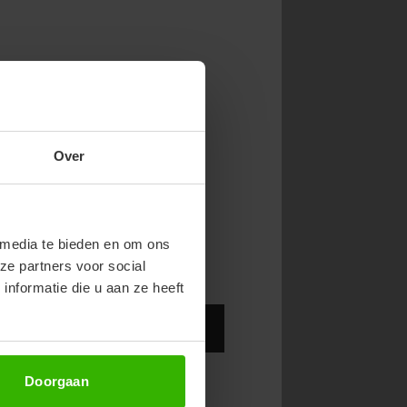
NOW & GET 10%
Over
RST ORDER!
endy new drops or exclusive
 media te bieden en om ons
ze partners voor social
nformatie die u aan ze heeft
Abonneer
Doorgaan