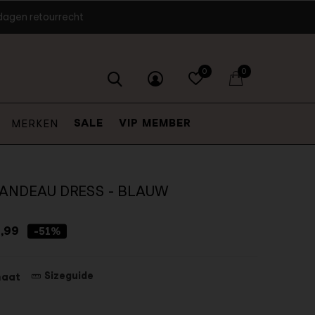
dagen retourrecht
0
0
SALE
VIP MEMBER
MERKEN
ANDEAU DRESS - BLAUW
,99
-51%
Sizeguide
maat