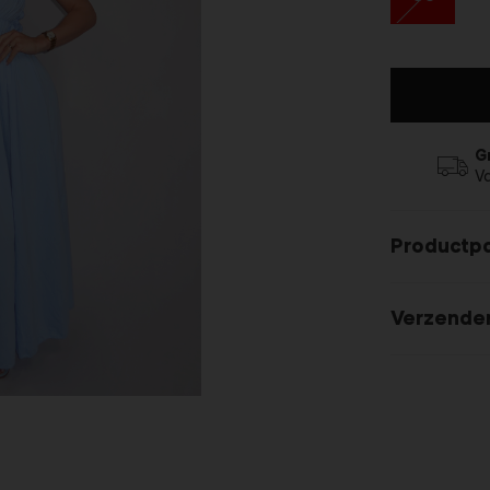
G
V
Productp
Verzende