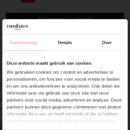
Mail wanneer op voorraad
Gratis verzending
Vanaf €75,-
Toestemming
Details
Over
Productpagina
SUBSCRIBE NOW & GET
10% OFF YOUR FIRST
Deze website maakt gebruik van cookies
Verzenden & Retourneren
ORDER!
We gebruiken cookies om content en advertenties te
Don't miss out on our trendy new drops or exclusive
personaliseren, om functies voor social media te bieden
discounts
en om ons websiteverkeer te analyseren. Ook delen we
informatie over uw gebruik van onze site met onze
partners voor social media, adverteren en analyse. Deze
partners kunnen deze gegevens combineren met andere
RECENTE ARTIKELEN
informatie die u aan ze heeft verstrekt of die ze hebben
verzameld op basis van uw gebruik van hun services.