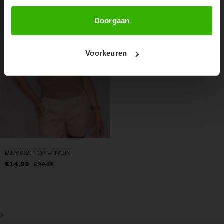
50%
Abonneer
Doorgaan
Voorkeuren
MARISSA TOP - BRUIN
€14,99
€29,99
>