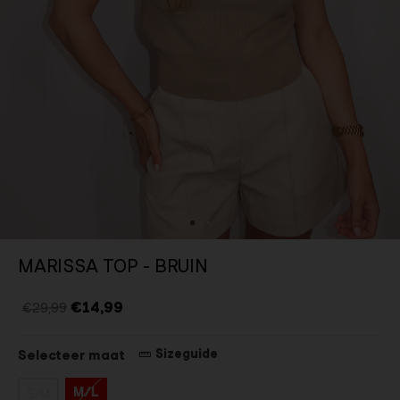
MARISSA TOP - BRUIN
€14,99
€29,99
Sizeguide
Selecteer maat
M/L
S/M