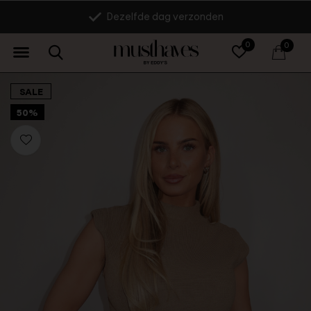
Dezelfde dag verzonden
0
0
SALE
50%