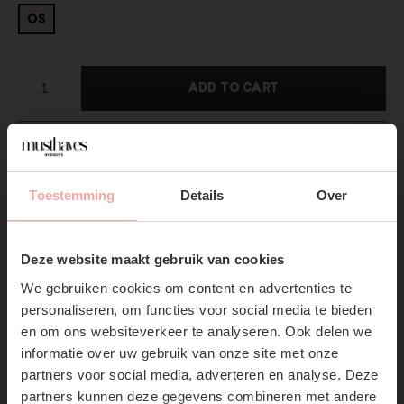
OS
ADD TO CART
DIRECT BETALEN
Gratis verzending
Vanaf €75,-
Toestemming
Details
Over
SUBSCRIBE NOW & GET
Productpagina
10% OFF YOUR FIRST
Deze website maakt gebruik van cookies
ORDER!
Verzenden & Retourneren
We gebruiken cookies om content en advertenties te
Don't miss out on our trendy new drops or exclusive
personaliseren, om functies voor social media te bieden
discounts
en om ons websiteverkeer te analyseren. Ook delen we
informatie over uw gebruik van onze site met onze
partners voor social media, adverteren en analyse. Deze
partners kunnen deze gegevens combineren met andere