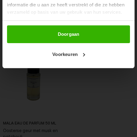
informatie die u aan ze heeft verstrekt of die ze hebben
verzameld op basis van uw gebruik van hun services.
RECENTE ARTIKELEN
Abonneer
Doorgaan
Voorkeuren
MALA EAU DE PARFUM 50 ML
Oosterse geur met musk en
patchouli