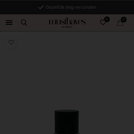
Dezelfde dag verzonden
0
0