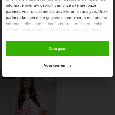
informatie over uw gebruik van onze site met onze
partners voor social media, adverteren en analyse. Deze
partners kunnen deze gegevens combineren met andere
informatie die u aan ze heeft verstrekt of die ze hebben
verzameld op basis van uw gebruik van hun services.
DORIE JEANS - DENIM
€54,99
Abonneer
Doorgaan
RECENTE ARTIKELEN
Voorkeuren
50%