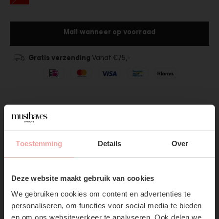
Mail wanneer op voorraad
Gratis verzending
Vanaf €75,-
SHOP THE LOOK
Toestemming
Details
Over
SUBSCRIBE NOW & GET
10% OFF YOUR FIRST
Deze website maakt gebruik van cookies
ORDER!
We gebruiken cookies om content en advertenties te
Don't miss out on our trendy new drops or exclusive
personaliseren, om functies voor social media te bieden
discounts
en om ons websiteverkeer te analyseren. Ook delen we