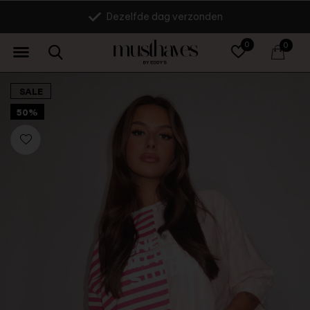
Dezelfde dag verzonden
0
0
SALE
50%