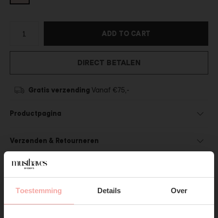
ADD TO CART
DIRECT BETALEN
Gratis verzending
Vanaf €75,-
Productpagina
Verzenden & Retourneren
Toestemming
Details
Over
SUBSCRIBE NOW & GET
SHOP THE LOOK