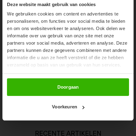
10% OFF YOUR FIRST
Deze website maakt gebruik van cookies
ORDER!
52%
We gebruiken cookies om content en advertenties te
Don't miss out on our trendy new drops or exclusive
personaliseren, om functies voor social media te bieden
discounts
en om ons websiteverkeer te analyseren. Ook delen we
informatie over uw gebruik van onze site met onze
partners voor social media, adverteren en analyse. Deze
partners kunnen deze gegevens combineren met andere
informatie die u aan ze heeft verstrekt of die ze hebben
verzameld op basis van uw gebruik van hun services.
Abonneer
Doorgaan
SOOF SLIDES - BRUIN
Voorkeuren
€11,99
€24,99
RECENTE ARTIKELEN