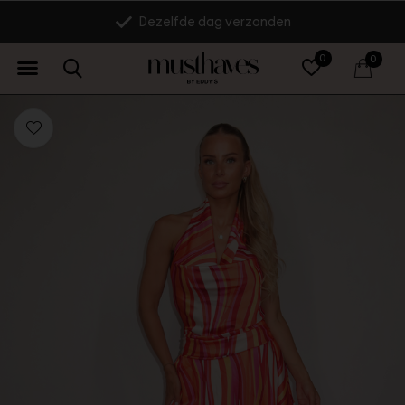
Dezelfde dag verzonden
0
0