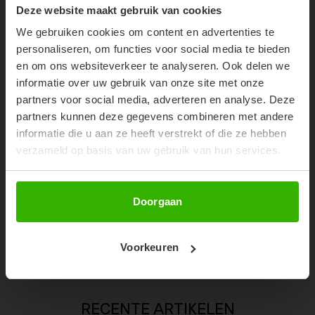
10% OFF YOUR FIRST
Deze website maakt gebruik van cookies
ORDER!
52%
We gebruiken cookies om content en advertenties te
Don't miss out on our trendy new drops or exclusive
personaliseren, om functies voor social media te bieden
discounts
en om ons websiteverkeer te analyseren. Ook delen we
informatie over uw gebruik van onze site met onze
partners voor social media, adverteren en analyse. Deze
partners kunnen deze gegevens combineren met andere
informatie die u aan ze heeft verstrekt of die ze hebben
verzameld op basis van uw gebruik van hun services.
Abonneer
Doorgaan
LAURI SLIDES - ROZE
Voorkeuren
€11,99
€24,99
RECENTE ARTIKELEN