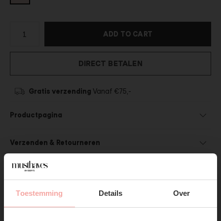
ADD TO CART
DIRECT BETALEN
Gratis verzending
Vanaf €75,-
Productpagina
Verzenden & Retourneren
Toestemming
Details
Over
SUBSCRIBE NOW & GET
SHOP THE LOOK