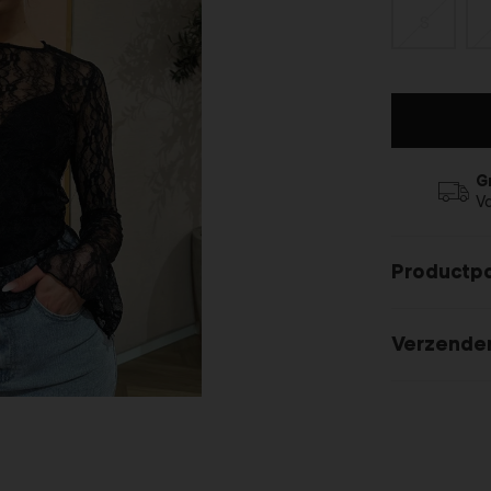
S
G
V
Productp
Verzende