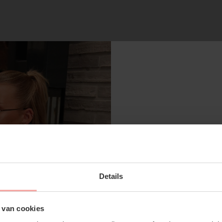
RECENTE ARTIKELEN
SUBSCRIBE 
Details
OFF YOUR FI
Don't miss out on our tr
 van cookies
discounts