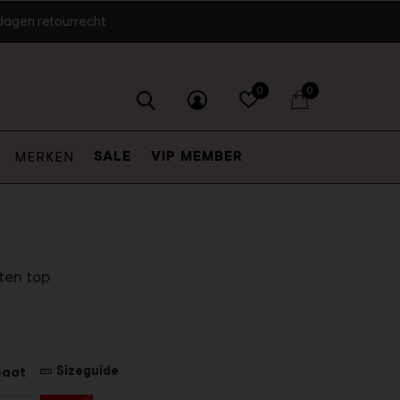
dagen retourrecht
0
0
SALE
VIP MEMBER
MERKEN
ten top
Sizeguide
maat