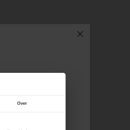
NOW & GET 10%
Over
RST ORDER!
endy new drops or exclusive