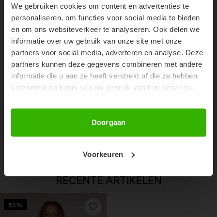
We gebruiken cookies om content en advertenties te
Don't miss out on our trendy new drops or exclusive
personaliseren, om functies voor social media te bieden
discounts
en om ons websiteverkeer te analyseren. Ook delen we
informatie over uw gebruik van onze site met onze
partners voor social media, adverteren en analyse. Deze
partners kunnen deze gegevens combineren met andere
informatie die u aan ze heeft verstrekt of die ze hebben
verzameld op basis van uw gebruik van hun services.
Abonneer
Doorgaan
NOOR SHORT - DENIM
€34,99
Voorkeuren
RECENTE ARTIKELEN
51%