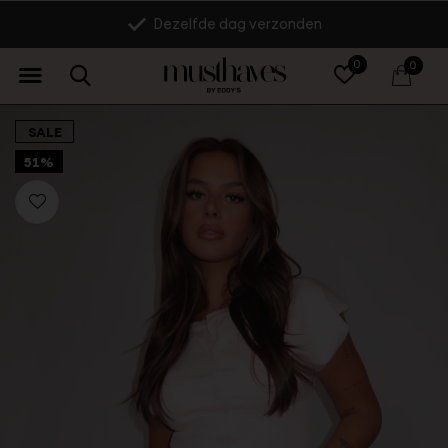
Dezelfde dag verzonden
0
0
SALE
51%