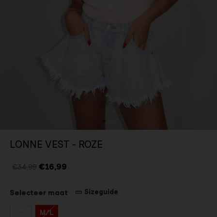
LONNE VEST - ROZE
€16,99
€34,99
Sizeguide
Selecteer maat
M/L
S/M