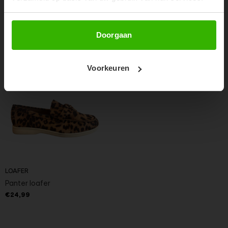
Abonneer
Doorgaan
Voorkeuren
LOAFER
Panter loafer
€24,99