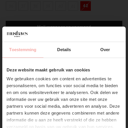
42
36
37
38
39
40
41
Mail wanneer op voorraad
Gratis verzending
Vanaf €75,-
Toestemming
Details
Over
Productpagina
SUBSCRIBE NOW & GET
10% OFF YOUR FIRST
Deze website maakt gebruik van cookies
Verzenden & Retourneren
ORDER!
We gebruiken cookies om content en advertenties te
Don't miss out on our trendy new drops or exclusive
personaliseren, om functies voor social media te bieden
discounts
en om ons websiteverkeer te analyseren. Ook delen we
informatie over uw gebruik van onze site met onze
partners voor social media, adverteren en analyse. Deze
partners kunnen deze gegevens combineren met andere
informatie die u aan ze heeft verstrekt of die ze hebben
RECENTE ARTIKELEN
verzameld op basis van uw gebruik van hun services.