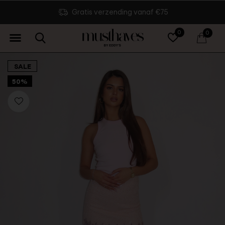
Dezelfde dag verzonden
0
0
SALE
50%