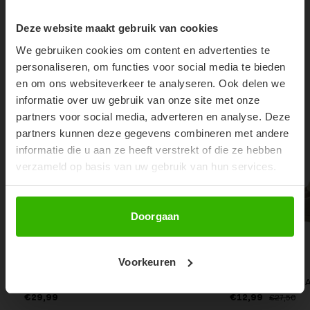
SUBSCRIBE NOW & GET
10% OFF YOUR FIRST
53%
Deze website maakt gebruik van cookies
ORDER!
We gebruiken cookies om content en advertenties te
Don't miss out on our trendy new drops or exclusive
personaliseren, om functies voor social media te bieden
discounts
en om ons websiteverkeer te analyseren. Ook delen we
informatie over uw gebruik van onze site met onze
partners voor social media, adverteren en analyse. Deze
partners kunnen deze gegevens combineren met andere
informatie die u aan ze heeft verstrekt of die ze hebben
verzameld op basis van uw gebruik van hun services.
Abonneer
Doorgaan
Voorkeuren
KAE TOP - ROZE
LOAFER MULE - KHA
€29,99
€12,99
€27,50