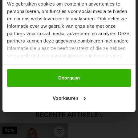
We gebruiken cookies om content en advertenties te
Don't miss out on our trendy new drops or exclusive
personaliseren, om functies voor social media te bieden
discounts
en om ons websiteverkeer te analyseren. Ook delen we
informatie over uw gebruik van onze site met onze
partners voor social media, adverteren en analyse. Deze
partners kunnen deze gegevens combineren met andere
informatie die u aan ze heeft verstrekt of die ze hebben
verzameld op basis van uw gebruik van hun services.
Abonneer
Doorgaan
SOOF SLIDES - ZWART
€11,99
€24,99
Voorkeuren
RECENTE ARTIKELEN
51%