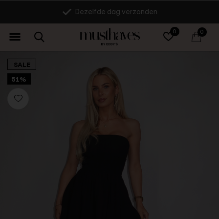
Dezelfde dag verzonden
0
0
SALE
51%