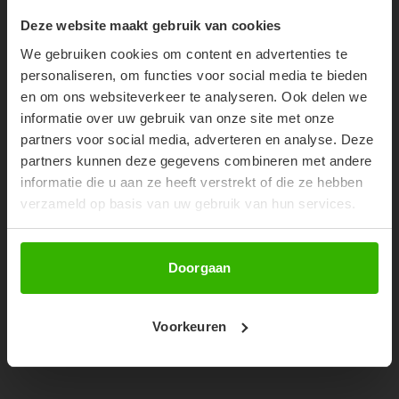
SHOP THE LOOK
10% OFF YOUR FIRST
Deze website maakt gebruik van cookies
ORDER!
We gebruiken cookies om content en advertenties te
Don't miss out on our trendy new drops or exclusive
personaliseren, om functies voor social media te bieden
discounts
en om ons websiteverkeer te analyseren. Ook delen we
informatie over uw gebruik van onze site met onze
partners voor social media, adverteren en analyse. Deze
partners kunnen deze gegevens combineren met andere
informatie die u aan ze heeft verstrekt of die ze hebben
verzameld op basis van uw gebruik van hun services.
Abonneer
Doorgaan
LEYLA SKIRT - CHECK BROWN
Voorkeuren
€59,99