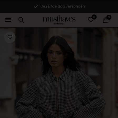
14 dagen retourrecht
0
0