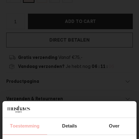
ADD TO CART
DIRECT BETALEN
Gratis verzending
Vanaf €75,-
Vandaag verzonden?
Je hebt nog
06 : 11 :
05
Productpagina
Verzenden & Retourneren
Toestemming
Details
Over
SUBSCRIBE NOW & GET