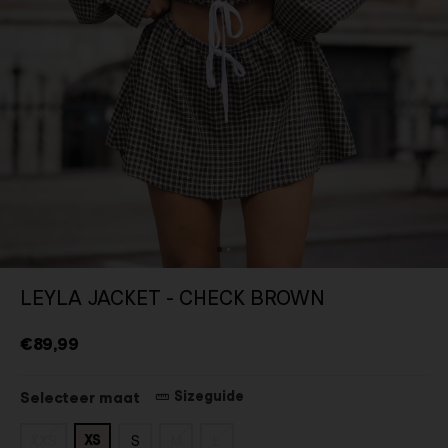
LEYLA JACKET - CHECK BROWN
€89,99
Sizeguide
Selecteer maat
XS
XXS
S
M
L