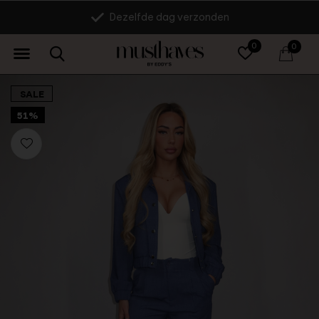
Dezelfde dag verzonden
0
0
SALE
51%