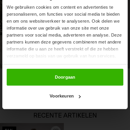
ORDER!
We gebruiken cookies om content en advertenties te
Don't miss out on our trendy new drops or exclusive
personaliseren, om functies voor social media te bieden
discounts
en om ons websiteverkeer te analyseren. Ook delen we
informatie over uw gebruik van onze site met onze
partners voor social media, adverteren en analyse. Deze
partners kunnen deze gegevens combineren met andere
informatie die u aan ze heeft verstrekt of die ze hebben
verzameld op basis van uw gebruik van hun services.
Abonneer
Doorgaan
SHAPE BODY - WHITE
CARMEN JACKET - BLAUW
€34,99
Witte slinky shape bodysuit
€69,99
€29,99
Voorkeuren
RECENTE ARTIKELEN