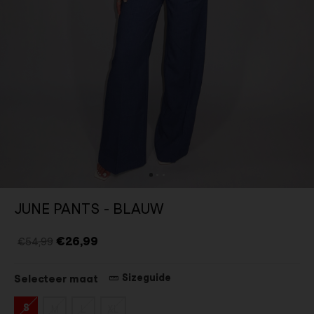
JUNE PANTS - BLAUW
€26,99
€54,99
Sizeguide
Selecteer maat
S
M
L
XL