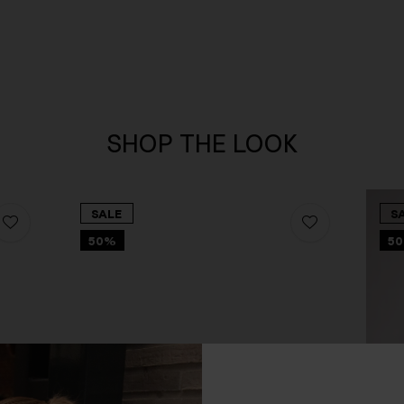
SHOP THE LOOK
SALE
S
50%
5