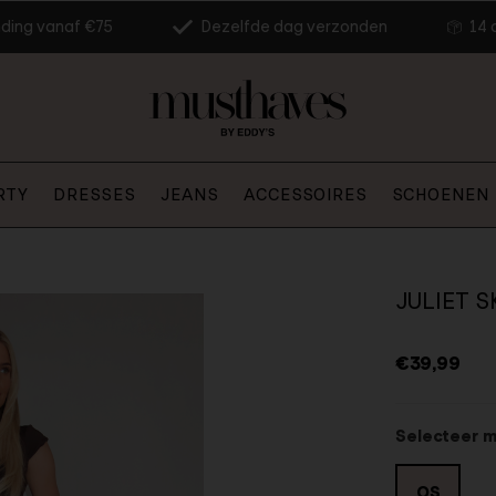
nding vanaf €75
Dezelfde dag verzonden
14 
RTY
DRESSES
JEANS
ACCESSOIRES
SCHOENEN
JULIET S
€39,99
Selecteer 
OS