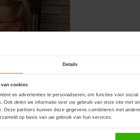
SUBSCRIBE 
IRIS LOAFER - BEIGE
BRIAN
Details
OFF YOUR FI
€14,99
€13,
€29,99
Don't miss out on our tr
 van cookies
discounts
ent en advertenties te personaliseren, om functies voor social
. Ook delen we informatie over uw gebruik van onze site met on
RECENTE ARTIKELEN
e. Deze partners kunnen deze gegevens combineren met andere i
erzameld op basis van uw gebruik van hun services.