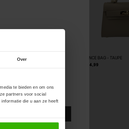
NOW & GET 10%
A TOP - BRUIN
NANCE BAG - TAUPE
Over
RST ORDER!
99
€54,99
€27,99
endy new drops or exclusive
 media te bieden en om ons
ze partners voor social
nformatie die u aan ze heeft
Abonneer