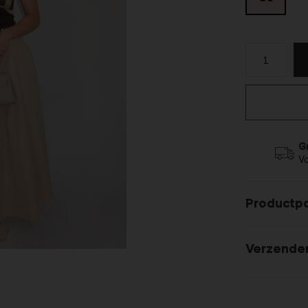
G
V
Productp
Verzende