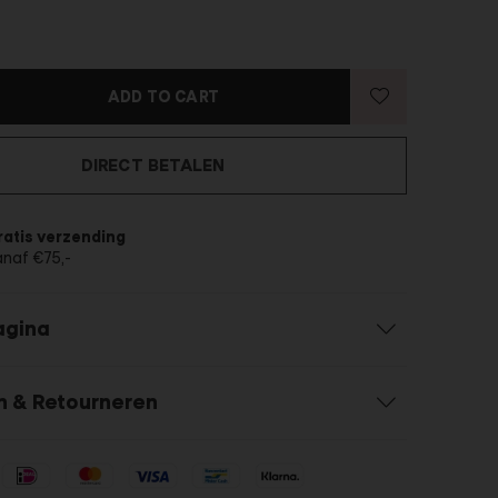
ADD TO CART
DIRECT BETALEN
ratis verzending
anaf €75,-
agina
n & Retourneren