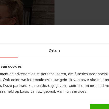
SUBSCRIBE 
JUNE WIDE LEG JEANS - MID GREY
Details
OFF YOUR FI
€99,99
Don't miss out on our tr
 van cookies
discounts
ent en advertenties te personaliseren, om functies voor social
. Ook delen we informatie over uw gebruik van onze site met on
RECENTE ARTIKELEN
e. Deze partners kunnen deze gegevens combineren met andere i
erzameld op basis van uw gebruik van hun services.