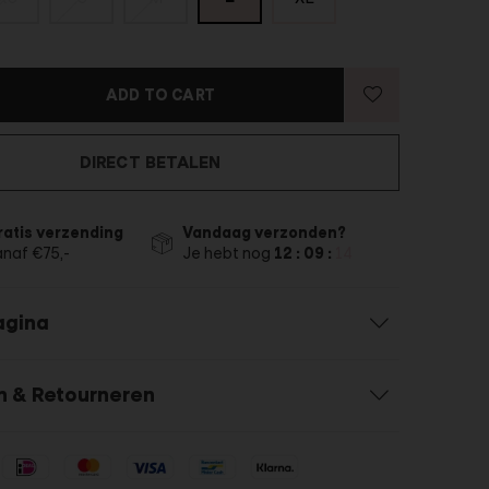
ADD TO CART
DIRECT BETALEN
ratis verzending
Vandaag verzonden?
anaf €75,-
Je hebt nog
12 : 09 :
13
agina
n & Retourneren