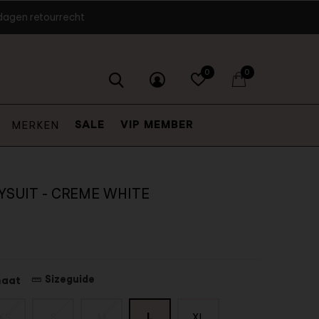
dagen retourrecht
0
0
SALE
VIP MEMBER
MERKEN
YSUIT - CREME WHITE
Sizeguide
maat
L
XS
S
M
XL