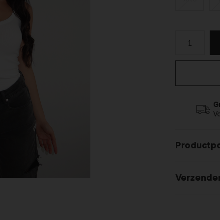
G
V
Productp
Verzende