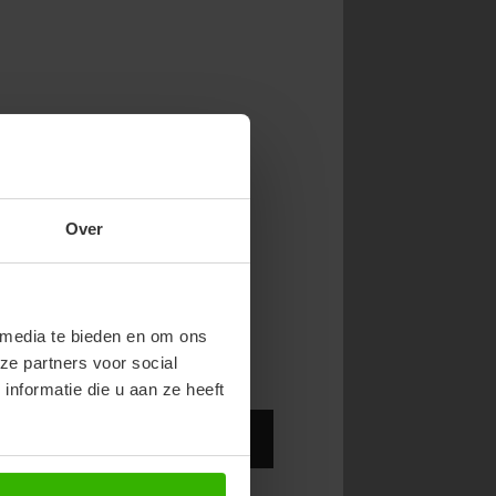
NOW & GET 10%
Over
RST ORDER!
endy new drops or exclusive
 media te bieden en om ons
ze partners voor social
nformatie die u aan ze heeft
Abonneer