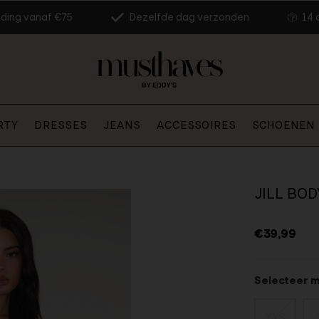
nding vanaf €75
Dezelfde dag verzonden
14 
RTY
DRESSES
JEANS
ACCESSOIRES
SCHOENEN
JILL BOD
€39,99
Selecteer 
XXS