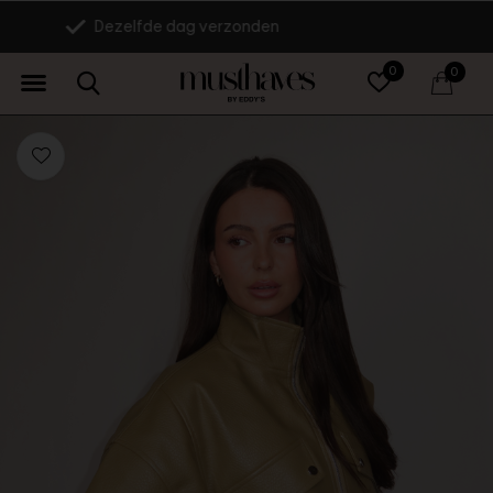
14 dagen retourrecht
0
0