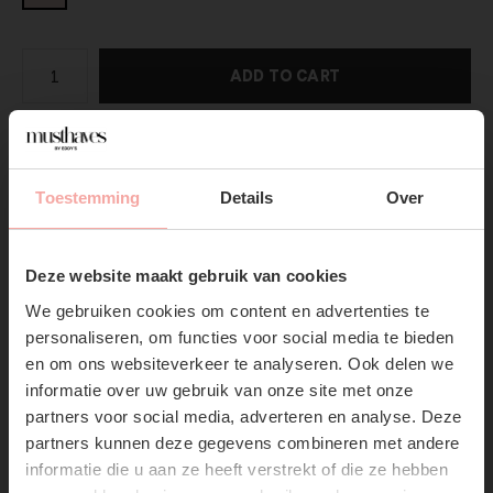
ADD TO CART
DIRECT BETALEN
Toestemming
Details
Over
Gratis verzending
Vanaf €75,-
SUBSCRIBE NOW & GET
10% OFF YOUR FIRST
Productpagina
Deze website maakt gebruik van cookies
ORDER!
We gebruiken cookies om content en advertenties te
Verzenden & Retourneren
Don't miss out on our trendy new drops or exclusive
personaliseren, om functies voor social media te bieden
discounts
en om ons websiteverkeer te analyseren. Ook delen we
informatie over uw gebruik van onze site met onze
partners voor social media, adverteren en analyse. Deze
partners kunnen deze gegevens combineren met andere
informatie die u aan ze heeft verstrekt of die ze hebben