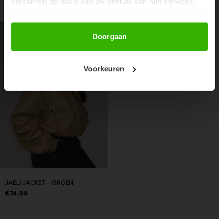
verzameld op basis van uw gebruik van hun services.
RECENTE ARTIKELEN
Abonneer
Doorgaan
Voorkeuren
JAELI JACKET - GROEN
€74,99