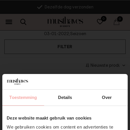
Dezelfde dag verzonden
0
0
03-01-2022;Seizoen
FILTER
Seen 0 of the 0 products
Toestemming
Details
Over
SUBSCRIBE NOW & GET
10% OFF YOUR FIRST
Deze website maakt gebruik van cookies
ORDER!
We gebruiken cookies om content en advertenties te