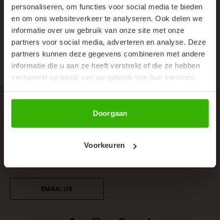
SIGN UP TO OUR NEWSLETTER
Don't miss out on our trendy new drops or exclusive
personaliseren, om functies voor social media te bieden
discounts
en om ons websiteverkeer te analyseren. Ook delen we
Don't miss out on our trendy new drops or exclusive
discounts
informatie over uw gebruik van onze site met onze
partners voor social media, adverteren en analyse. Deze
partners kunnen deze gegevens combineren met andere
Abonneer
informatie die u aan ze heeft verstrekt of die ze hebben
verzameld op basis van uw gebruik van hun services.
ALGEMENE INFORMATIE
Abonneer
Doorgaan
OPENINGSTIJDEN
CATEGORIEËN
Voorkeuren
KLANTENSERVICE
EMAIL US