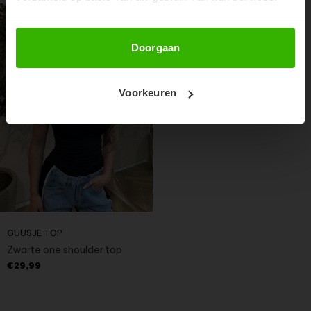
Abonneer
Doorgaan
Voorkeuren
GUUSJE TOP
Zwarte one shoulder top
€29,99