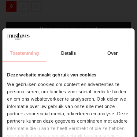
S
M
L
Mail wanneer op voorraad
Gratis verzending
Vanaf €75,-
Toestemming
Details
Over
Productpagina
SUBSCRIBE NOW & GET
10% OFF YOUR FIRST
Deze website maakt gebruik van cookies
Verzenden & Retourneren
ORDER!
We gebruiken cookies om content en advertenties te
Don't miss out on our trendy new drops or exclusive
personaliseren, om functies voor social media te bieden
discounts
en om ons websiteverkeer te analyseren. Ook delen we
informatie over uw gebruik van onze site met onze
partners voor social media, adverteren en analyse. Deze
partners kunnen deze gegevens combineren met andere
informatie die u aan ze heeft verstrekt of die ze hebben
RECENTE ARTIKELEN
verzameld op basis van uw gebruik van hun services.