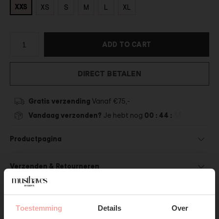
XXS
XS
S
M
L
XL
ADD TO CART
DIRECT BETALEN
Gratis verzending
Vanaf €75,-
Vandaag verzonden?
Je hebt nog
00 : 44 :
33
Productpagina
Verzenden & Retourneren
Toestemming
Details
Over