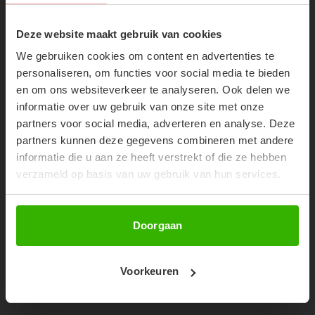
SUBSCRIBE NOW & GET
SHOP THE LOOK
10% OFF YOUR FIRST
Deze website maakt gebruik van cookies
ORDER!
We gebruiken cookies om content en advertenties te
Don't miss out on our trendy new drops or exclusive
personaliseren, om functies voor social media te bieden
discounts
en om ons websiteverkeer te analyseren. Ook delen we
informatie over uw gebruik van onze site met onze
partners voor social media, adverteren en analyse. Deze
partners kunnen deze gegevens combineren met andere
informatie die u aan ze heeft verstrekt of die ze hebben
verzameld op basis van uw gebruik van hun services.
Abonneer
Doorgaan
GIGI SHORT - DEEP DARK NAVY
Voorkeuren
€59,99