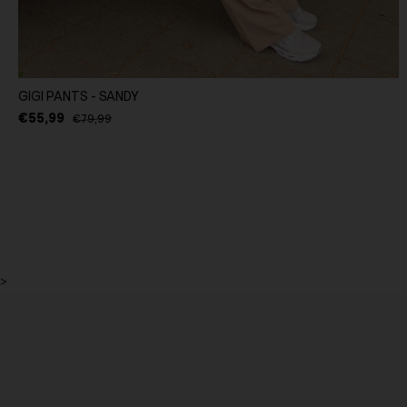
GIGI PANTS - SANDY
€55,99
€79,99
>