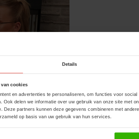
SUBSCRIBE 
CHELSEA SHORT SLEEVE - SANDY
Details
OFF YOUR FI
€27,99
€39,99
Don't miss out on our tr
 van cookies
discounts
ent en advertenties te personaliseren, om functies voor social
. Ook delen we informatie over uw gebruik van onze site met on
RECENTE ARTIKELEN
e. Deze partners kunnen deze gegevens combineren met andere i
erzameld op basis van uw gebruik van hun services.