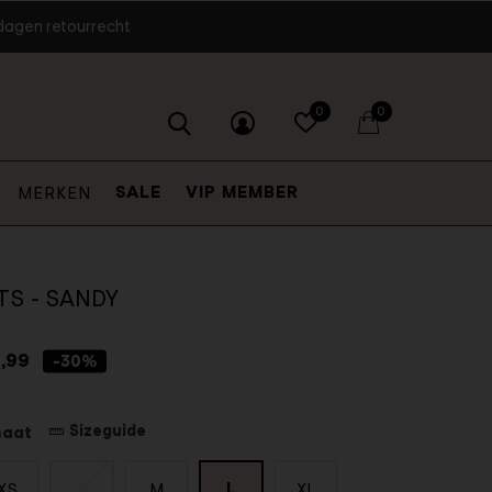
dagen retourrecht
0
0
SALE
VIP MEMBER
MERKEN
TS - SANDY
,99
-30%
Sizeguide
maat
L
XS
S
M
XL