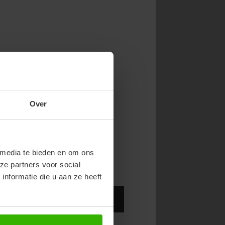
NOW & GET 10%
Over
RST ORDER!
endy new drops or exclusive
 media te bieden en om ons
ze partners voor social
nformatie die u aan ze heeft
Abonneer