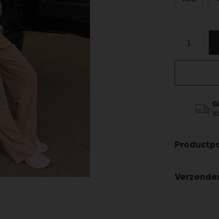
G
V
Productp
Verzende