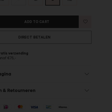
ADD TO CART
DIRECT BETALEN
ratis verzending
anaf €75,-
agina
n & Retourneren