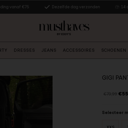
nding vanaf €75
Dezelfde dag verzonden
14 
RTY
DRESSES
JEANS
ACCESSOIRES
SCHOENEN
GIGI PAN
€55
€79,99
Selecteer 
XXS