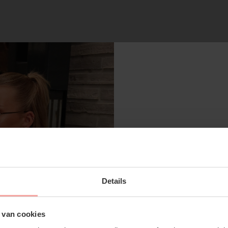
RECENTE ARTIKELEN
SUBSCRIBE 
Details
OFF YOUR FI
Don't miss out on our tr
 van cookies
discounts