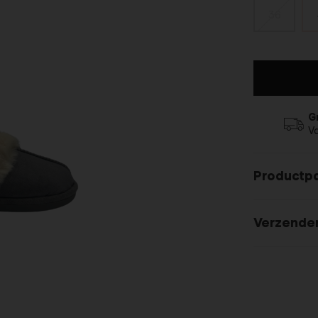
36
G
V
Productp
Verzende