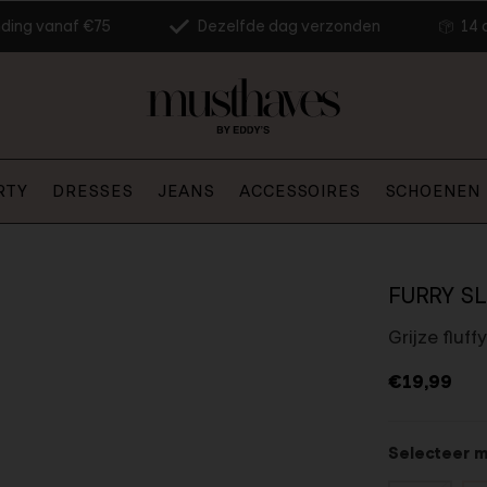
nding vanaf €75
Dezelfde dag verzonden
14 
RTY
DRESSES
JEANS
ACCESSOIRES
SCHOENEN
FURRY SL
Grijze fluff
€19,99
Selecteer 