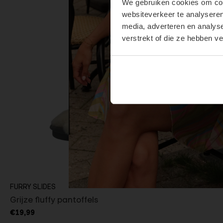
We gebruiken cookies om cont
websiteverkeer te analyseren
media, adverteren en analys
verstrekt of die ze hebben v
FURRY SLIDES
Grijze fluffy pantoffels
€19,99