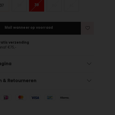
39
37
38
40
41
Mail wanneer op voorraad
ratis verzending
anaf €75,-
agina
n & Retourneren