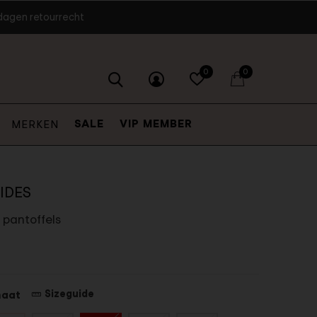
dagen retourrecht
0
0
SALE
VIP MEMBER
MERKEN
IDES
y pantoffels
Sizeguide
maat