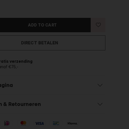
ADD TO CART
DIRECT BETALEN
ratis verzending
anaf €75,-
agina
n & Retourneren