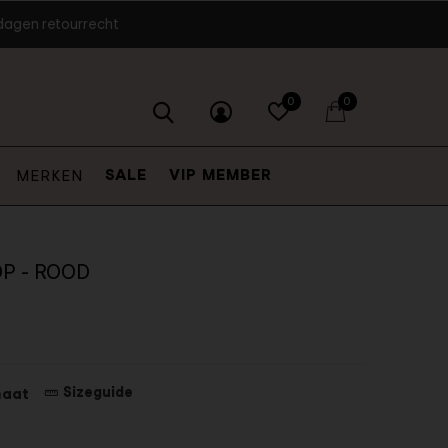
dagen retourrecht
0
0
SALE
VIP MEMBER
MERKEN
P - ROOD
Sizeguide
maat