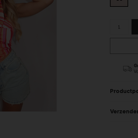
G
V
Productp
Verzende