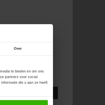
NOW & GET 10%
Over
RST ORDER!
endy new drops or exclusive
 media te bieden en om ons
ze partners voor social
nformatie die u aan ze heeft
Abonneer