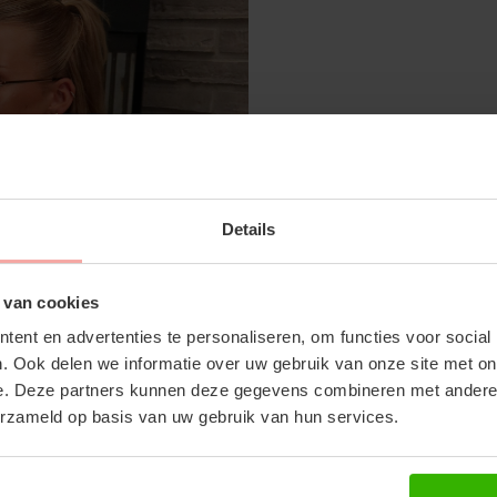
SUBSCRIBE 
GINA DENIM SHORT - DENIM
Details
OFF YOUR FI
€34,99
Don't miss out on our tr
 van cookies
discounts
ent en advertenties te personaliseren, om functies voor social
. Ook delen we informatie over uw gebruik van onze site met on
RECENTE ARTIKELEN
e. Deze partners kunnen deze gegevens combineren met andere i
erzameld op basis van uw gebruik van hun services.