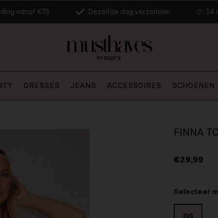
nding vanaf €75
Dezelfde dag verzonden
14 
RTY
DRESSES
JEANS
ACCESSOIRES
SCHOENEN
FINNA TO
€29,99
Selecteer 
OS