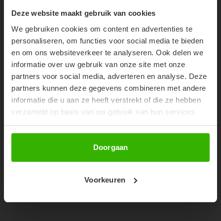
10% OFF YOUR FIRST
Deze website maakt gebruik van cookies
ORDER!
We gebruiken cookies om content en advertenties te
Don't miss out on our trendy new drops or exclusive
personaliseren, om functies voor social media te bieden
discounts
en om ons websiteverkeer te analyseren. Ook delen we
informatie over uw gebruik van onze site met onze
partners voor social media, adverteren en analyse. Deze
partners kunnen deze gegevens combineren met andere
informatie die u aan ze heeft verstrekt of die ze hebben
verzameld op basis van uw gebruik van hun services.
Abonneer
Doorgaan
YVE SKIRT
Roze mini skirt
Voorkeuren
€69,99