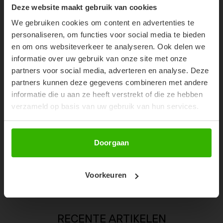
10% OFF YOUR FIRST
Deze website maakt gebruik van cookies
ORDER!
52%
We gebruiken cookies om content en advertenties te
Don't miss out on our trendy new drops or exclusive
personaliseren, om functies voor social media te bieden
discounts
en om ons websiteverkeer te analyseren. Ook delen we
informatie over uw gebruik van onze site met onze
partners voor social media, adverteren en analyse. Deze
partners kunnen deze gegevens combineren met andere
informatie die u aan ze heeft verstrekt of die ze hebben
verzameld op basis van uw gebruik van hun services.
Abonneer
Doorgaan
LAURI SLIDES - ZWART
VENICE BAG - ZWART
Voorkeuren
€11,99
€29,99
€24,99
RECENTE ARTIKELEN