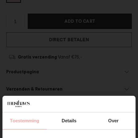
ADD TO CART
DIRECT BETALEN
Gratis verzending
Vanaf €75,-
Productpagina
Verzenden & Retourneren
Toestemming
Details
Over
SUBSCRIBE NOW & GET
SHOP THE LOOK