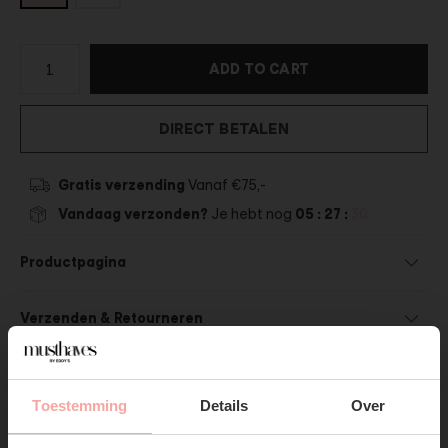
ADD TO CART
DIRECT BETALEN
Gratis verzending
Vanaf €75,-
Vandaag verzonden?
Je hebt nog
05 : 27 :
30
Productpagina
Verzenden & Retourneren
Toestemming
Details
Over
SUBSCRIBE NOW & GET