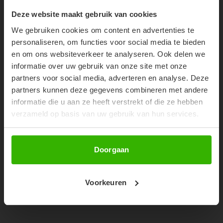
SHOP THE LOOK
10% OFF YOUR FIRST
Deze website maakt gebruik van cookies
ORDER!
52%
We gebruiken cookies om content en advertenties te
Don't miss out on our trendy new drops or exclusive
personaliseren, om functies voor social media te bieden
discounts
en om ons websiteverkeer te analyseren. Ook delen we
informatie over uw gebruik van onze site met onze
partners voor social media, adverteren en analyse. Deze
partners kunnen deze gegevens combineren met andere
informatie die u aan ze heeft verstrekt of die ze hebben
verzameld op basis van uw gebruik van hun services.
Abonneer
Doorgaan
LAURI SLIDES - ROZE
Voorkeuren
€11,99
€24,99