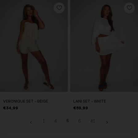
VERONIQUE SET - BEIGE
LANI SET - WHITE
€34,99
€59,99
5
1
4
6
41