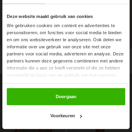
SUBSCRIBE NOW & GET
10% OFF YOUR FIRST
Deze website maakt gebruik van cookies
ORDER!
We gebruiken cookies om content en advertenties te
Don't miss out on our trendy new drops or exclusive
personaliseren, om functies voor social media te bieden
discounts
en om ons websiteverkeer te analyseren. Ook delen we
informatie over uw gebruik van onze site met onze
partners voor social media, adverteren en analyse. Deze
STUDS TANKTOP - BLACK
BAILEY TOP - BEIGE
partners kunnen deze gegevens combineren met andere
€19,99
€34,99
informatie die u aan ze heeft verstrekt of die ze hebben
verzameld op basis van uw gebruik van hun services.
51%
Abonneer
Doorgaan
Voorkeuren