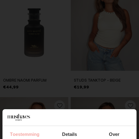
OMBRE NAOMI PARFUM
STUDS TANKTOP - BEIGE
€44,99
€19,99
Toestemming
Details
Over