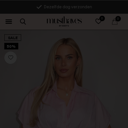
14 dagen retourrecht
0
0
SALE
50%