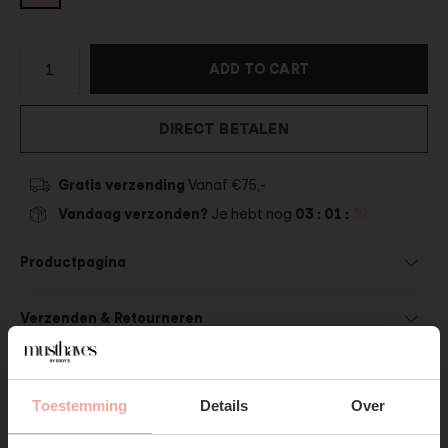
ADD TO CART
DIRECT BETALEN
Gratis verzending
Vanaf €75,-
Vandaag verzonden?
Je hebt nog
03 : 01 :
37
Productpagina
Verzenden & Retourneren
Toestemming
Details
Over
SUBSCRIBE NOW & GET