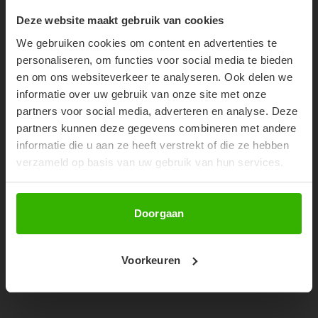
SHOP THE LOOK
10% OFF YOUR FIRST
Deze website maakt gebruik van cookies
ORDER!
We gebruiken cookies om content en advertenties te
Don't miss out on our trendy new drops or exclusive
personaliseren, om functies voor social media te bieden
discounts
en om ons websiteverkeer te analyseren. Ook delen we
informatie over uw gebruik van onze site met onze
partners voor social media, adverteren en analyse. Deze
partners kunnen deze gegevens combineren met andere
informatie die u aan ze heeft verstrekt of die ze hebben
verzameld op basis van uw gebruik van hun services.
Abonneer
Doorgaan
LAURYN JEANS - DENIM
Voorkeuren
€44,99