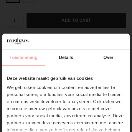
ADD TO CART
DIRECT BETALEN
Gratis verzending
Vanaf €75,-
Toestemming
Details
Over
Vandaag verzonden?
Je hebt nog
07 : 09 :
30
SUBSCRIBE NOW & GET
10% OFF YOUR FIRST
Productpagina
Deze website maakt gebruik van cookies
ORDER!
We gebruiken cookies om content en advertenties te
Don't miss out on our trendy new drops or exclusive
Verzenden & Retourneren
personaliseren, om functies voor social media te bieden
discounts
en om ons websiteverkeer te analyseren. Ook delen we
informatie over uw gebruik van onze site met onze
partners voor social media, adverteren en analyse. Deze
partners kunnen deze gegevens combineren met andere
informatie die u aan ze heeft verstrekt of die ze hebben