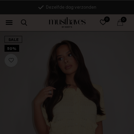
Dezelfde dag verzonden
0
0
SALE
50%