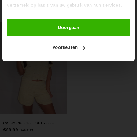
verzameld op basis van uw gebruik van hun services.
RECENTE ARTIKELEN
Abonneer
Doorgaan
50%
Voorkeuren
CATHY CROCHET SET - GEEL
€29,99
€59,99