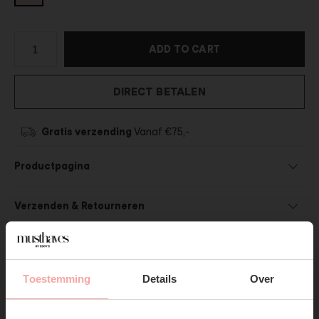
ADD TO CART
DIRECT BETALEN
Gratis verzending
Vanaf €75,-
Productpagina
Verzenden & Retourneren
Toestemming
Details
Over
SUBSCRIBE NOW & GET
SHOP THE LOOK