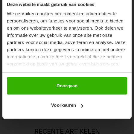
10% OFF YOUR FIRST
Deze website maakt gebruik van cookies
ORDER!
We gebruiken cookies om content en advertenties te
Don't miss out on our trendy new drops or exclusive
personaliseren, om functies voor social media te bieden
discounts
en om ons websiteverkeer te analyseren. Ook delen we
informatie over uw gebruik van onze site met onze
partners voor social media, adverteren en analyse. Deze
partners kunnen deze gegevens combineren met andere
informatie die u aan ze heeft verstrekt of die ze hebben
verzameld op basis van uw gebruik van hun services.
Abonneer
Doorgaan
KYRA JEANS - DENIM
Voorkeuren
€49,99
RECENTE ARTIKELEN