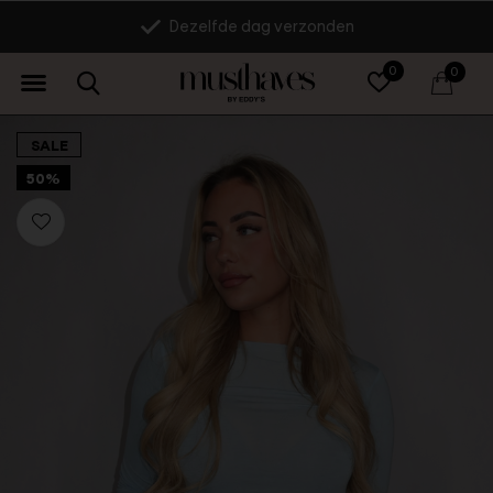
Dezelfde dag verzonden
0
0
SALE
50%