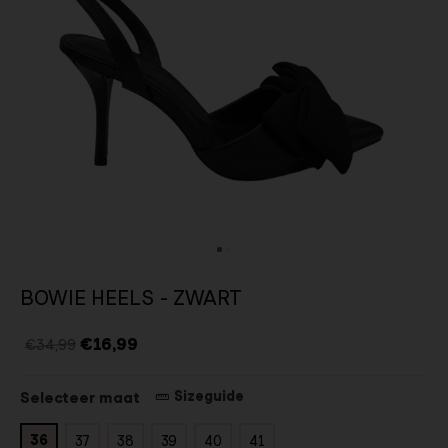
BOWIE HEELS - ZWART
€16,99
€34,99
Sizeguide
Selecteer maat
36
37
38
39
40
41