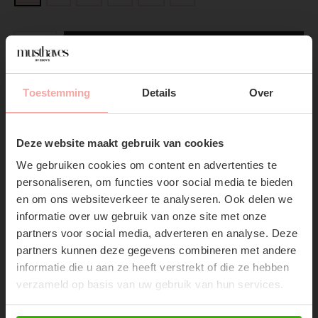
ADD TO CART
DIRECT BETALEN
Toestemming
Details
Over
SUBSCRIBE NOW & GET
10% OFF YOUR FIRST
Gratis verzending
Vanaf €75,-
Deze website maakt gebruik van cookies
ORDER!
Vandaag verzonden?
Je hebt nog
14 : 10 :
35
We gebruiken cookies om content en advertenties te
Don't miss out on our trendy new drops or exclusive
personaliseren, om functies voor social media te bieden
discounts
en om ons websiteverkeer te analyseren. Ook delen we
informatie over uw gebruik van onze site met onze
partners voor social media, adverteren en analyse. Deze
partners kunnen deze gegevens combineren met andere
RECENTE ARTIKELEN
informatie die u aan ze heeft verstrekt of die ze hebben
verzameld op basis van uw gebruik van hun services.
51%