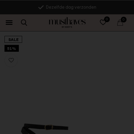
Dezelfde dag verzonden
0
0
SALE
51%