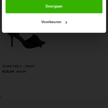
Abonneer
Doorgaan
Voorkeuren
BOWIE HEELS - ZWART
€16,99
€34,99
>