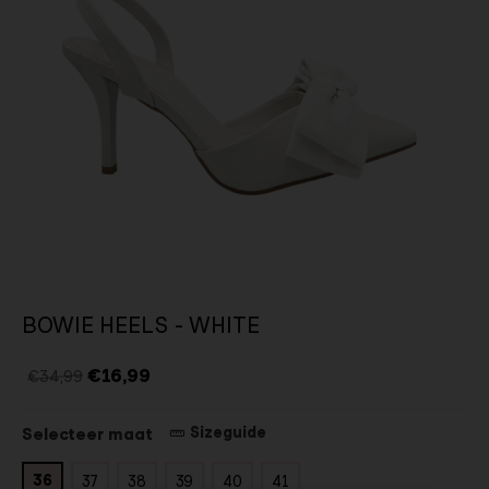
BOWIE HEELS - WHITE
€16,99
€34,99
Sizeguide
Selecteer maat
36
37
38
39
40
41