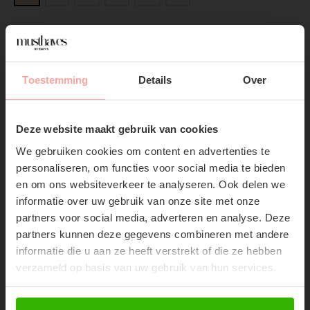
ADD TO CART
Toestemming
Details
Over
DIRECT BETALEN
SUBSCRIBE NOW & GET
10% OFF YOUR FIRST
Gratis verzending
Vanaf €75,-
Deze website maakt gebruik van cookies
ORDER!
We gebruiken cookies om content en advertenties te
Don't miss out on our trendy new drops or exclusive
personaliseren, om functies voor social media te bieden
discounts
en om ons websiteverkeer te analyseren. Ook delen we
informatie over uw gebruik van onze site met onze
partners voor social media, adverteren en analyse. Deze
RECENTE ARTIKELEN
partners kunnen deze gegevens combineren met andere
informatie die u aan ze heeft verstrekt of die ze hebben
verzameld op basis van uw gebruik van hun services.
51%
Abonneer