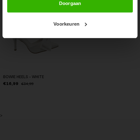
Doorgaan
Voorkeuren
BOWIE HEELS - WHITE
€16,99
€34,99
>