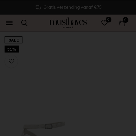
Gratis verzending vanaf €75
0
0
SALE
51%